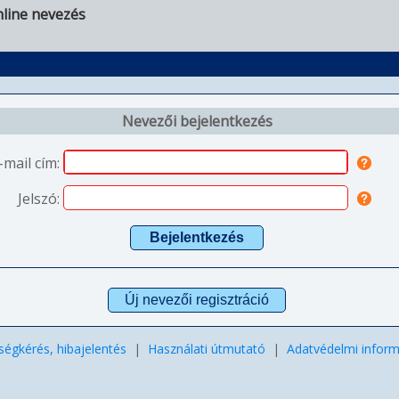
line nevezés
Nevezői bejelentkezés
-mail cím:
Jelszó:
ségkérés, hibajelentés
|
Használati útmutató
|
Adatvédelmi inform